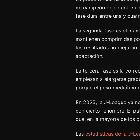
de campeón bajan entre un
fase dura entre una y cuatr
La segunda fase es el mant
mantienen comprimidas porq
los resultados no mejoran
adaptación.
La tercera fase es la corre
empiezan a alargarse gradua
porque el peso mediático d
En 2025, la J-League ya no 
con cierto renombre. El pa
que, en la mayoría de los c
Las
estadísticas de la J-L