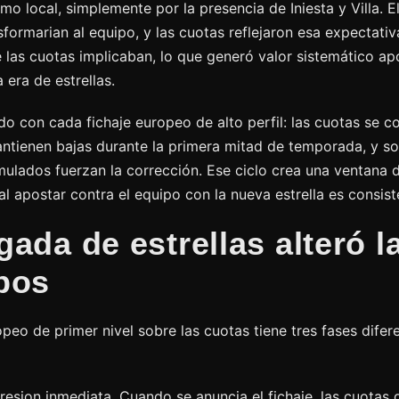
omo local, simplemente por la presencia de Iniesta y Villa.
rmarian al equipo, y las cuotas reflejaron esa expectativa.
e las cuotas implicaban, lo que generó valor sistemático a
 era de estrellas.
do con cada fichaje europeo de alto perfil: las cuotas se 
ntienen bajas durante la primera mitad de temporada, y sol
ulados fuerzan la corrección. Ese ciclo crea una ventana d
al apostar contra el equipo con la nueva estrella es consis
gada de estrellas alteró l
pos
ropeo de primer nivel sobre las cuotas tiene tres fases dif
resion inmediata. Cuando se anuncia el fichaje, las cuotas