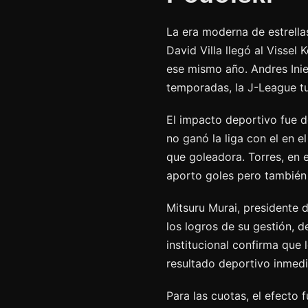
La era moderna de estrella
David Villa llegó al Visse
ese mismo año. Andres Inie
temporadas, la J-League t
El impacto deportivo fue de
no ganó la liga con el en e
que goleadora. Torres, en 
aporto goles pero también 
Mitsuru Murai, presidente 
los logros de su gestión, 
institucional confirma que 
resultado deportivo inmedi
Para las cuotas, el efecto 