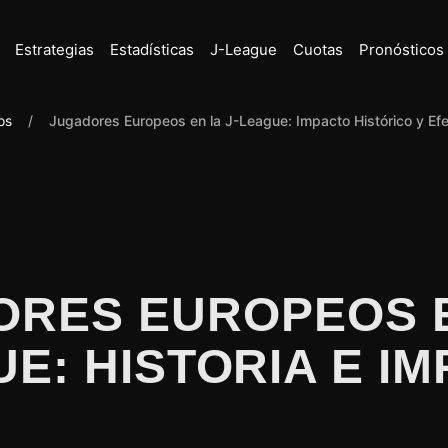
Estrategias
Estadísticas
J-League
Cuotas
Pronósticos
os
/
Jugadores Europeos en la J-League: Impacto Histórico y Efe
RES EUROPEOS E
E: HISTORIA E I