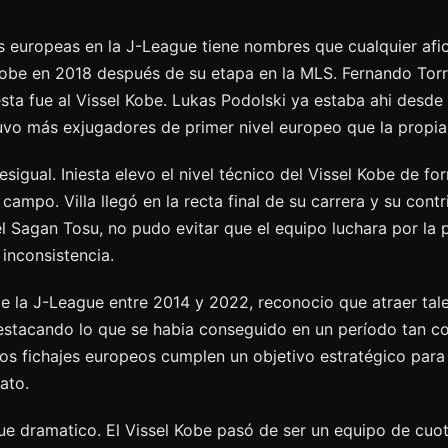
s europeas en la J-League tiene nombres que cualquier af
l Kobe en 2018 después de su etapa en la MLS. Fernando Tor
sta fue al Vissel Kobe. Lukas Podolski ya estaba ahi desde
uvo más exjugadores de primer nivel europeo que la propi
sigual. Iniesta elevo el nivel técnico del Vissel Kobe de for
l campo. Villa llegó en la recta final de su carrera y su con
el Sagan Tosu, no pudo evitar que el equipo luchara por la
inconsistencia.
de la J-League entre 2014 y 2022, reconocio que atraer ta
destacando lo que se habia conseguido en un período tan co
los fichajes europeos cumplen un objetivo estratégico para l
ato.
fue dramatico. El Vissel Kobe pasó de ser un equipo de cuo