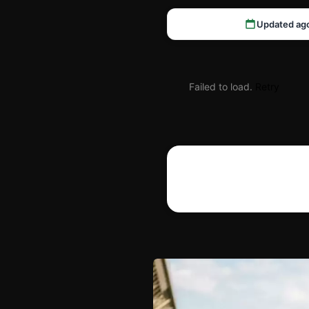
Updated ag
Failed to load.
Retry