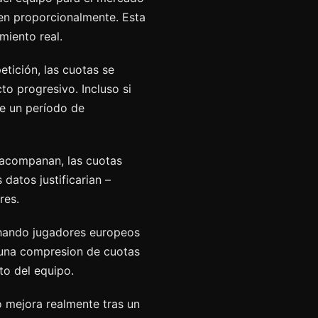
en proporcionalmente. Esta
miento real.
tición, las cuotas se
o progresivo. Incluso si
e un período de
o acompanan, las cuotas
datos justificarian –
res.
fichando jugadores europeos
a una compresion de cuotas
to del equipo.
o mejora realmente tras un