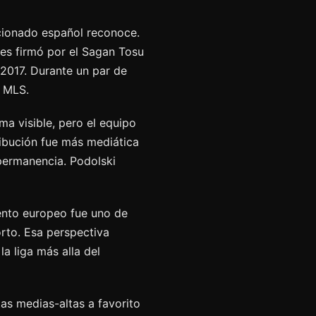
icionado español reconoce.
res firmó por el Sagan Tosu
 2017. Durante un par de
a MLS.
ma visible, pero el equipo
tribución fue más mediática
 permanencia. Podolski
lento europeo fue uno de
rto. Esa perspectiva
a liga más alla del
tas medias-altas a favorito