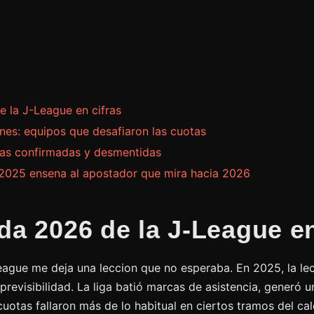
 la J-League en cifras
nes: equipos que desafiaron las cuotas
as confirmadas y desmentidas
2025 ensena al apostador que mira hacia 2026
a 2026 de la J-League en
ague me deja una leccion que no esperaba. En 2025, la lec
previsibilidad. La liga batió marcas de asistencia, generó 
cuotas fallaron más de lo habitual en ciertos tramos del ca