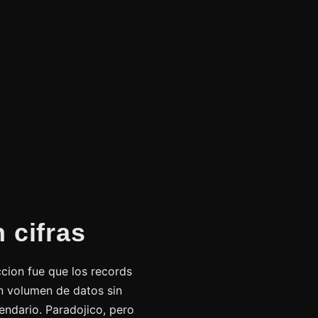
 cifras
cion fue que los records
un volumen de datos sin
lendario. Paradojico, pero