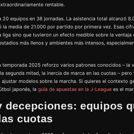
extraordinariamente rentable.
 20 equipos en 38 jornadas. La asistencia total alcanzó 8
ó la media de 21.000 por partido por primera vez. Esas cifr
a liga sino que tuvieron un efecto medible sobre la ventaja
 estadios más llenos y ambientes más intensos, especialment
a temporada 2025 reforzo varios patrones conocidos – la ve
la segunda mitad, la inercia de marca en las cuotas – pero
ajustar modelos sobre la marcha. Si quieres el contexto g
útbol japonés, la
guía de apuestas en la J-League
es el mar
y decepciones: equipos 
las cuotas