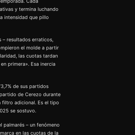
etemporada. Cada
ativas y termina luchando
a intensidad que pillo
 – resultados erraticos,
ompieron el molde a partir
aridad, las cuotas tardan
en primera». Esa inercia
73,7% de sus partidos
partido de Cerezo durante
iltro adicional. Es el tipo
2025 se sostuvo.
 el palmarés – un fenómeno
marca en las cuotas de la