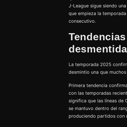
J-League sigue siendo una 
que empieza la temporada c
consecutivo.
Tendencias
desmentid
La temporada 2025 confirm
desmintio una que muchos
Primera tendencia confirma
con las temporadas recient
significa que las líneas de
se mantuvo dentro del ran
produciendo partidos con 