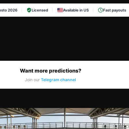
osto 2026
Licensed
Available in US
Fast payouts
Want more predictions?
Join our
Telegram channel