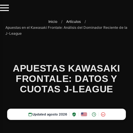
Inicio
/
Artículos
/
Apuestas en el Kawasaki Frontale: Análisis del Dominador Reciente de la
J-League
APUESTAS KAWASAKI
FRONTALE: DATOS Y
CUOTAS J-LEAGUE
Updated agosto 2026
18+