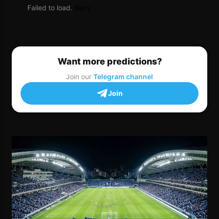
Failed to load.
Retry
Want more predictions?
Join our
Telegram channel
Join