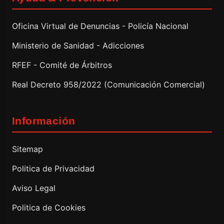
Oficina Virtual de Denuncias - Policía Nacional
Ministerio de Sanidad - Adicciones
RFEF - Comité de Árbitros
Real Decreto 958/2022 (Comunicación Comercial)
Información
Sitemap
Politica de Privacidad
Aviso Legal
Politica de Cookies