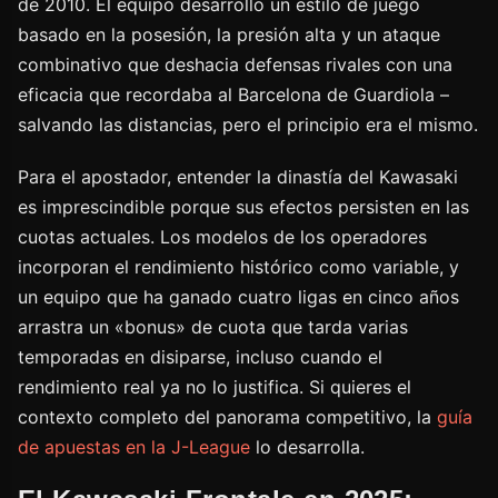
de 2010. El equipo desarrollo un estilo de juego
basado en la posesión, la presión alta y un ataque
combinativo que deshacia defensas rivales con una
eficacia que recordaba al Barcelona de Guardiola –
salvando las distancias, pero el principio era el mismo.
Para el apostador, entender la dinastía del Kawasaki
es imprescindible porque sus efectos persisten en las
cuotas actuales. Los modelos de los operadores
incorporan el rendimiento histórico como variable, y
un equipo que ha ganado cuatro ligas en cinco años
arrastra un «bonus» de cuota que tarda varias
temporadas en disiparse, incluso cuando el
rendimiento real ya no lo justifica. Si quieres el
contexto completo del panorama competitivo, la
guía
de apuestas en la J-League
lo desarrolla.