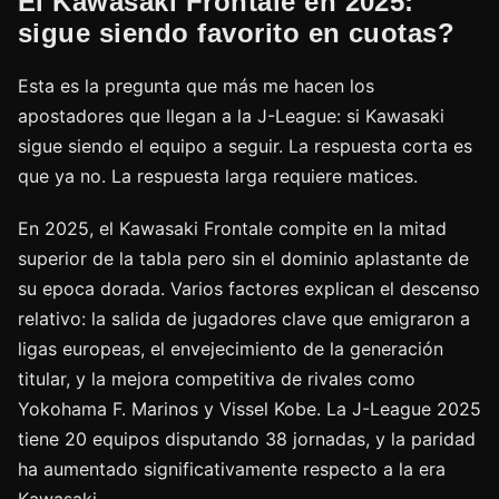
El Kawasaki Frontale en 2025:
sigue siendo favorito en cuotas?
Esta es la pregunta que más me hacen los
apostadores que llegan a la J-League: si Kawasaki
sigue siendo el equipo a seguir. La respuesta corta es
que ya no. La respuesta larga requiere matices.
En 2025, el Kawasaki Frontale compite en la mitad
superior de la tabla pero sin el dominio aplastante de
su epoca dorada. Varios factores explican el descenso
relativo: la salida de jugadores clave que emigraron a
ligas europeas, el envejecimiento de la generación
titular, y la mejora competitiva de rivales como
Yokohama F. Marinos y Vissel Kobe. La J-League 2025
tiene 20 equipos disputando 38 jornadas, y la paridad
ha aumentado significativamente respecto a la era
Kawasaki.