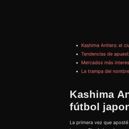
Kashima Antlers: el cl
Tendencias de apuest
Mercados más interes
La trampa del nombre 
Kashima Ant
fútbol japo
La primera vez que aposté 