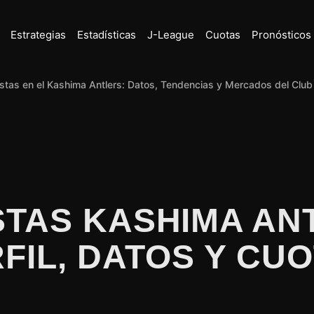
Estrategias
Estadísticas
J-League
Cuotas
Pronósticos
tas en el Kashima Antlers: Datos, Tendencias y Mercados del Clu
TAS KASHIMA AN
FIL, DATOS Y CU