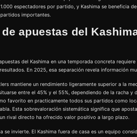
1.000 espectadores por partido, y Kashima se beneficia de u
 partidos importantes.
 de apuestas del Kashima
 apuestas del Kashima en una temporada concreta requiere 
 resultados. En 2025, esa separación revela información muy
lers mantiene un rendimiento ligeramente superior a la medi
situarse entre el 45% y el 55%, dependiendo de la racha y de
o favorito en practicamente todos sus partidos como loca
tabla. Esta sobrevaloración sistemática significa que apost
n rival directo ha ofrecido valor positivo a largo plazo.
ia se invierte. El Kashima fuera de casa es un equipo consi