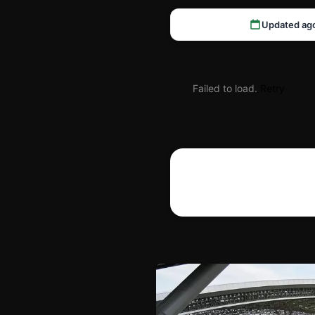
Updated ag
Failed to load.
Retry